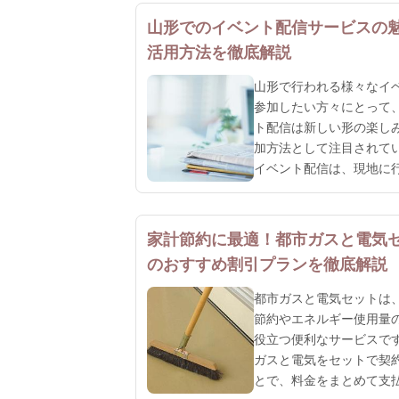
山形でのイベント配信サービスの
活用方法を徹底解説
山形で行われる様々なイ
参加したい方々にとって
ト配信は新しい形の楽し
加方法として注目されて
イベント配信は、現地に
てもリアルタイムでイベ
囲気を味わえるだけでな
に住んでいる人や時間の
家計節約に最適！都市ガスと電気
る人にとっても大変便利
のおすすめ割引プランを徹底解説
スです。山形の風土や文
ることができるイベント
都市ガスと電気セットは
催されていますが、その
節約やエネルギー使用量
注...
役立つ便利なサービスで
ガスと電気をセットで契
とで、料金をまとめて支