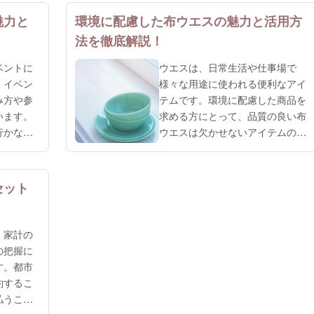
魅力と
環境に配慮した布ウエスの魅力と活用方
法を徹底解説！
ベントに
ウエスは、日常生活や仕事場で
、イベン
様々な用途に使われる便利なアイ
み方や参
テムです。環境に配慮した商品を
います。
求める方にとって、品質の良い布
行かなく
ウエスは欠かせないアイテムの一
ントの雰
つです。布ウエスは使い捨てのペ
く、遠方
ーパータオルなどと比べて、繰り
制約があ
返し使用できるので、環境にやさ
セット
なサービ
しく経済的です。布ウエスを通じ
化を感じ
て環境保護やリサイクル活動に積
が多数開
極的に参加したい方にとって、品
、家計の
中でも
質の良い布ウエスを提供する株式
の把握に
会...
す。都市
約するこ
払うこと